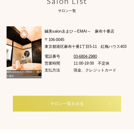
Salon List
サロン一覧
鍼美salonゑまひ～EMAI～ 麻布十番店
〒106-0045
東京都港区麻布十番1丁目5-11 紅梅ハウス403
電話番号
03-6804-2980
営業時間
11:00-19:00 不定休
支払方法
現金、クレジットカード
鍼美salonゑまひ～EMAI～ 麻布
十番店
サロン一覧をみる