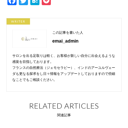
F
T
H
P
a
wi
at
o
c
tt
e
ck
WRITER
e
er
n
et
この記事を書いた人
b
a
emai_admin
o
o
サロンを出る足取りは軽く、お客様が新しい自分に出会えるような
k
感覚を目指しております。
フランスの自然療法（ジェモセラピー）、インドのアーユルヴェー
ダも更なる探求をし日々情報をアップデートしておりますので些細
なことでもご相談ください。
RELATED ARTICLES
関連記事