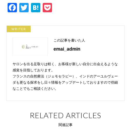
F
T
H
P
a
wi
at
o
c
tt
e
ck
WRITER
e
er
n
et
この記事を書いた人
b
a
emai_admin
o
o
サロンを出る足取りは軽く、お客様が新しい自分に出会えるような
k
感覚を目指しております。
フランスの自然療法（ジェモセラピー）、インドのアーユルヴェー
ダも更なる探求をし日々情報をアップデートしておりますので些細
なことでもご相談ください。
RELATED ARTICLES
関連記事