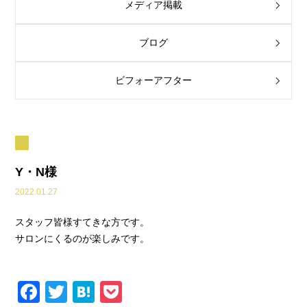
メディア掲載
ブログ
ビフォーアフター
Y・N様
2022.01.27
スタッフ皆様すてきな方です。
サロンにくるのが楽しみです。
F
T
H
P