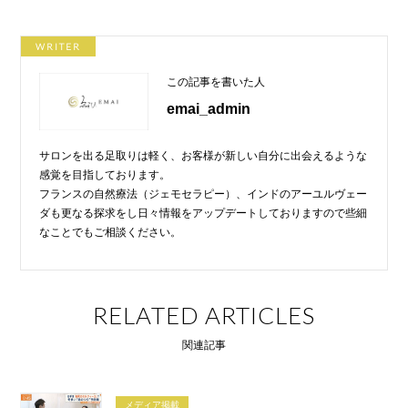
a
wi
at
o
c
tt
e
ck
WRITER
e
er
n
et
この記事を書いた人
b
a
emai_admin
o
o
サロンを出る足取りは軽く、お客様が新しい自分に出会えるような
k
感覚を目指しております。
フランスの自然療法（ジェモセラピー）、インドのアーユルヴェー
ダも更なる探求をし日々情報をアップデートしておりますので些細
なことでもご相談ください。
RELATED ARTICLES
関連記事
メディア掲載