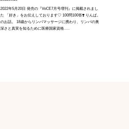
2022年5月20日 発売の『VoCE7月号増刊』に掲載されまし
た 「好き」をお伝えしております♡ 100問100答❣️ りんぱ。
のお話。 18歳からリンパマッサージに携わり、リンパの奥
深さと真実を知るために医療国家資格.....