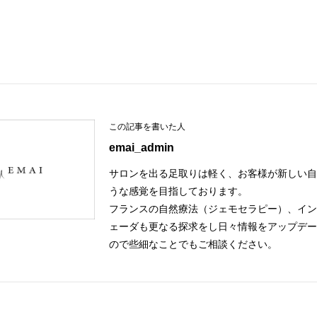
P
k
t
この記事を書いた人
emai_admin
サロンを出る足取りは軽く、お客様が新しい
うな感覚を目指しております。
フランスの自然療法（ジェモセラピー）、イ
ェーダも更なる探求をし日々情報をアップデ
ので些細なことでもご相談ください。