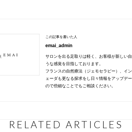
P
k
t
この記事を書いた人
emai_admin
サロンを出る足取りは軽く、お客様が新しい
うな感覚を目指しております。
フランスの自然療法（ジェモセラピー）、イ
ェーダも更なる探求をし日々情報をアップデ
ので些細なことでもご相談ください。
RELATED ARTICLES