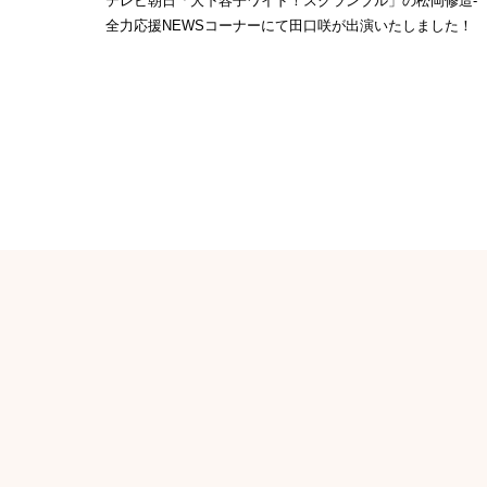
テレビ朝日「大下容子ワイド！スクランブル」の松岡修造-
全力応援NEWSコーナーにて田口咲が出演いたしました！