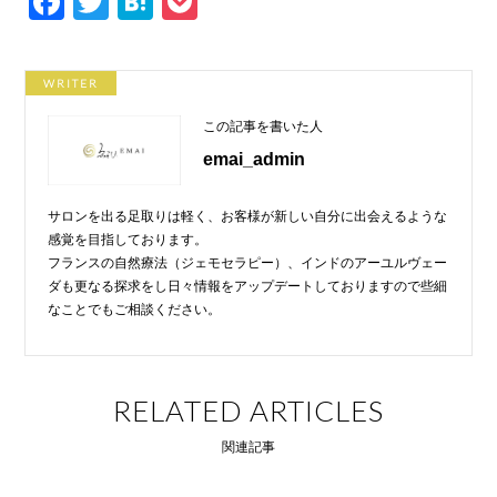
F
T
H
P
a
wi
at
o
c
tt
e
ck
WRITER
e
er
n
et
この記事を書いた人
b
a
emai_admin
o
o
サロンを出る足取りは軽く、お客様が新しい自分に出会えるような
k
感覚を目指しております。
フランスの自然療法（ジェモセラピー）、インドのアーユルヴェー
ダも更なる探求をし日々情報をアップデートしておりますので些細
なことでもご相談ください。
RELATED ARTICLES
関連記事