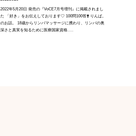
2022年5月20日 発売の『VoCE7月号増刊』に掲載されまし
た 「好き」をお伝えしております♡ 100問100答❣️ りんぱ。
のお話。 18歳からリンパマッサージに携わり、リンパの奥
深さと真実を知るために医療国家資格.....