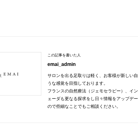
P
k
t
この記事を書いた人
emai_admin
サロンを出る足取りは軽く、お客様が新しい
うな感覚を目指しております。
フランスの自然療法（ジェモセラピー）、イ
ェーダも更なる探求をし日々情報をアップデ
ので些細なことでもご相談ください。