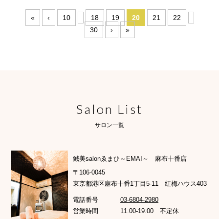
«
‹
10
18
19
20
21
22
30
›
»
Salon List
サロン一覧
鍼美salonゑまひ～EMAI～ 麻布十番店
〒106-0045
東京都港区麻布十番1丁目5-11 紅梅ハウス403
電話番号
03-6804-2980
営業時間
11:00-19:00 不定休